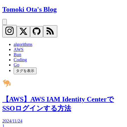
Tomoki Ota's Blog
algorithms
AWS
Bun
Coding
Go
タグを表示
【AWS】AWS IAM Identity Centerで
SSOログインする方法
2024/11/24
1